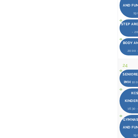
AND FU
19
STEP AR
- 2
BODY A
20:00 
24
SENIOR
IMH
10:0
KCS
KINDE
16:30 
GYMNAST
AND FU
19