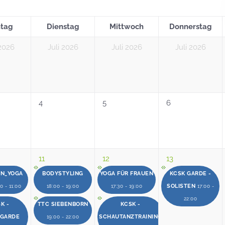
tag
Dienstag
Mittwoch
Donnerstag
 2026
Juli 2026
Juli 2026
Juli 2026
4
5
6
11
12
13
EN_YOGA
BODYSTYLING
YOGA FÜR FRAUEN
KCSK GARDE -
SOLISTEN
0 - 11:00
18:00 - 19:00
17:30 - 19:00
17:00 -
22:00
K -
TTC SIEBENBORN
KCSK -
RGARDE
SCHAUTANZTRAINING
19:00 - 22:00