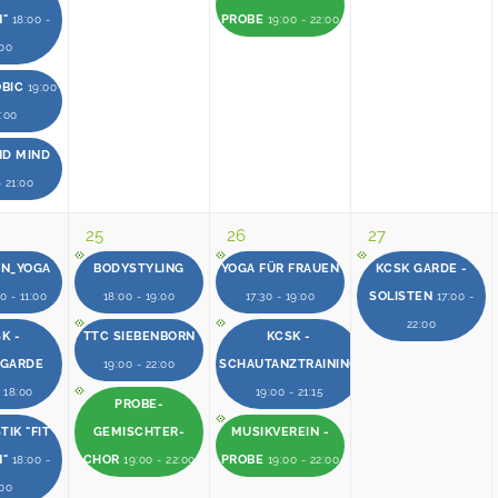
N"
PROBE
18:00 -
19:00 - 22:00
:00
OBIC
19:00
0:00
ND MIND
- 21:00
25
26
27
EN_YOGA
BODYSTYLING
YOGA FÜR FRAUEN
KCSK GARDE -
SOLISTEN
0 - 11:00
18:00 - 19:00
17:30 - 19:00
17:00 -
22:00
K -
TTC SIEBENBORN
KCSK -
RGARDE
SCHAUTANZTRAINING
19:00 - 22:00
- 18:00
19:00 - 21:15
PROBE-
IK "FIT
GEMISCHTER-
MUSIKVEREIN -
N"
CHOR
PROBE
18:00 -
19:00 - 22:00
19:00 - 22:00
:00