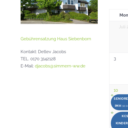
Mon
Juli
Gebührensatzung Haus Siebenborn
Kontakt: Detlev Jacobs
3
TEL. 0170 3142128
E-Mail:
djacobs@simmern-ww.de
10
SENIOR
IMH
10:0
KCS
KINDE