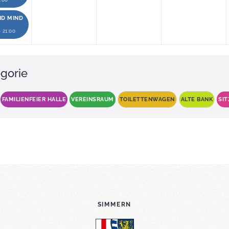
ND MIND
- 21:00
gorie
FAMILIENFEIER HALLE
VEREINSRAUM
TOILETTENWAGEN
ALTE BANK
SI
SIMMERN