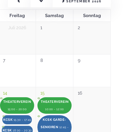
SEPTEMBER 2026
Freitag
Samstag
Sonntag
Juli 2026
1
2
7
8
9
14
15
16
THEATERVEREIN
THEATERVEREIN
15:00 - 20:00
10:00 - 12:00
KCSK
KCSK GARDE-
15:30 - 17:45
SENIOREN
12:45 -
KCSK
18:00 - 20:30