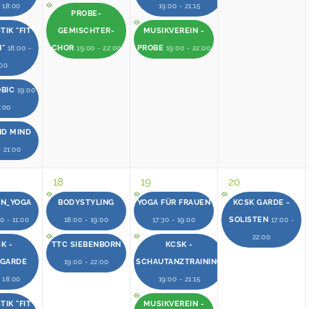
- 18:00
19:00 - 21:15
PROBE-
IK "FIT
GEMISCHTER-
MUSIKVEREIN -
N"
CHOR
PROBE
18:00 -
19:00 - 22:00
19:00 - 22:00
:00
OBIC
19:00
0:00
ND MIND
- 21:00
18
19
20
EN_YOGA
BODYSTYLING
YOGA FÜR FRAUEN
KCSK GARDE -
SOLISTEN
0 - 11:00
18:00 - 19:00
17:30 - 19:00
17:00 -
22:00
K -
TTC SIEBENBORN
KCSK -
RGARDE
SCHAUTANZTRAINING
19:00 - 22:00
- 18:00
19:00 - 21:15
IK "FIT
MUSIKVEREIN -