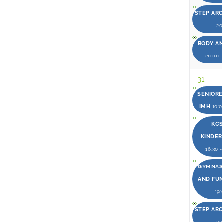
STEP AR
- 2
BODY A
20:00 
31
SENIOR
IMH
10:0
KCS
KINDE
16:30 
GYMNAST
AND FU
19
STEP AR
- 2