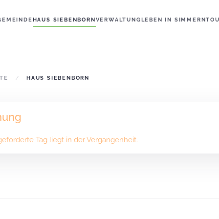
GEMEINDE
HAUS SIEBENBORN
VERWALTUNG
LEBEN IN SIMMERN
TO
ITE
HAUS SIEBENBORN
nung
eforderte Tag liegt in der Vergangenheit.