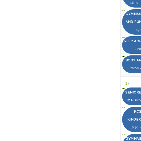
16:30 
GYMNAST
AND FU
19
STEP AR
- 2
BODY A
20:00 
17
SENIOR
IMH
10:0
KCS
KINDE
16:30 
GYMNAST