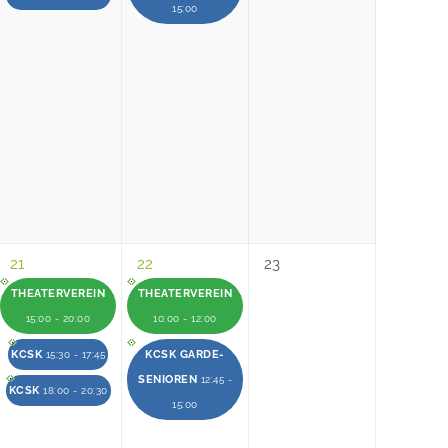
15:00
21
22
23
THEATERVEREIN
THEATERVEREIN
15:00 - 20:00
10:00 - 12:00
KCSK
KCSK GARDE-
15:30 - 17:45
SENIOREN
12:45 -
KCSK
18:00 - 20:30
15:00