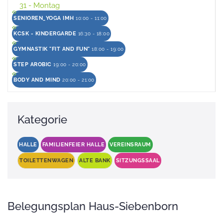
31
- Montag
SENIOREN_YOGA IMH
10:00 - 11:00
KCSK - KINDERGARDE
16:30 - 18:00
GYMNASTIK "FIT AND FUN"
18:00 - 19:00
STEP AROBIC
19:00 - 20:00
BODY AND MIND
20:00 - 21:00
Kategorie
HALLE
FAMILIENFEIER HALLE
VEREINSRAUM
TOILETTENWAGEN
ALTE BANK
SITZUNGSSAAL
Belegungsplan Haus-Siebenborn