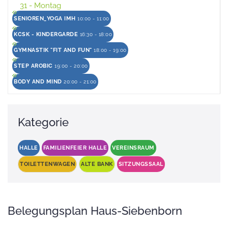
31
- Montag
SENIOREN_YOGA IMH
10:00 - 11:00
KCSK - KINDERGARDE
16:30 - 18:00
GYMNASTIK "FIT AND FUN"
18:00 - 19:00
STEP AROBIC
19:00 - 20:00
BODY AND MIND
20:00 - 21:00
Kategorie
HALLE
FAMILIENFEIER HALLE
VEREINSRAUM
TOILETTENWAGEN
ALTE BANK
SITZUNGSSAAL
Belegungsplan Haus-Siebenborn