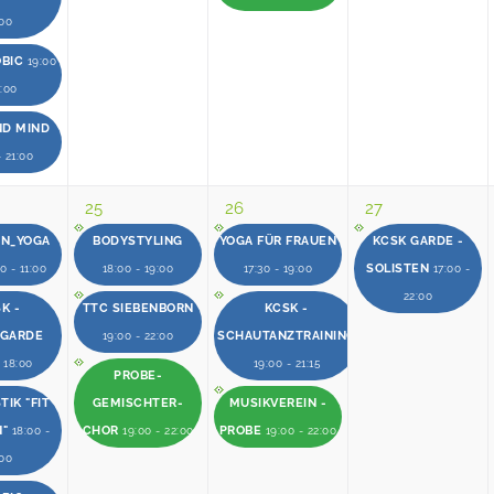
:00
OBIC
19:00
0:00
ND MIND
- 21:00
25
26
27
EN_YOGA
BODYSTYLING
YOGA FÜR FRAUEN
KCSK GARDE -
SOLISTEN
0 - 11:00
18:00 - 19:00
17:30 - 19:00
17:00 -
22:00
K -
TTC SIEBENBORN
KCSK -
RGARDE
SCHAUTANZTRAINING
19:00 - 22:00
- 18:00
19:00 - 21:15
PROBE-
IK "FIT
GEMISCHTER-
MUSIKVEREIN -
N"
CHOR
PROBE
18:00 -
19:00 - 22:00
19:00 - 22:00
:00