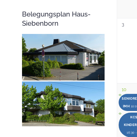
Belegungsplan Haus-
Siebenborn
3
10
SENIOR
IMH
10:0
KCS
KINDE
16:30 