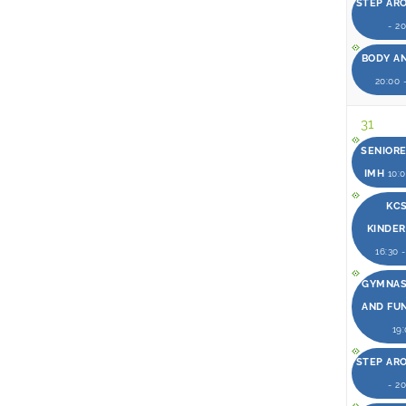
STEP AR
- 2
BODY A
20:00 
31
SENIOR
IMH
10:0
KCS
KINDE
16:30 
GYMNAST
AND FU
19
STEP AR
- 2