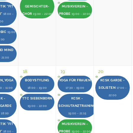
IK "FIT
GEMISCHTER-
MUSIKVEREIN -
N"
CHOR
PROBE
18:00 -
19:00 - 22:00
19:00 - 22:00
:00
OBIC
19:00
0:00
ND MIND
- 21:00
18
19
20
EN_YOGA
BODYSTYLING
YOGA FÜR FRAUEN
KCSK GARDE -
SOLISTEN
0 - 11:00
18:00 - 19:00
17:30 - 19:00
17:00 -
22:00
K -
TTC SIEBENBORN
KCSK -
RGARDE
SCHAUTANZTRAINING
19:00 - 22:00
- 18:00
19:00 - 21:15
IK "FIT
MUSIKVEREIN -
N"
PROBE
18:00 -
19:00 - 22:00