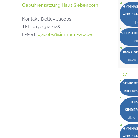
Gebührensatzung Haus Siebenborn
GYMNAST
AND FU
Kontakt: Detlev Jacobs
19
TEL. 0170 3142128
STEP AR
E-Mail:
djacobs@simmern-ww.de
- 2
BODY A
20:00 
17
SENIOR
IMH
10:0
KCS
KINDE
16:30 
GYMNAST
AND FU