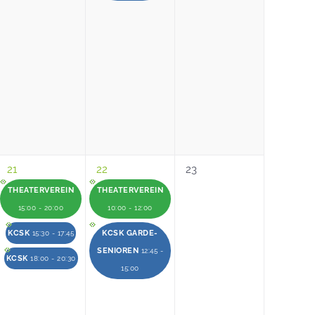
21
22
23
THEATERVEREIN
THEATERVEREIN
15:00 - 20:00
10:00 - 12:00
KCSK
KCSK GARDE-
15:30 - 17:45
SENIOREN
12:45 -
KCSK
18:00 - 20:30
15:00