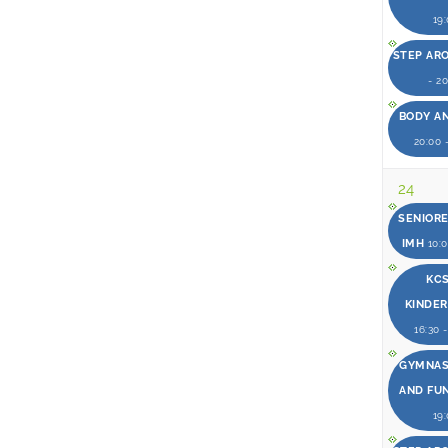
19
STEP AR
- 2
BODY A
20:00 
24
SENIOR
IMH
10:0
KCS
KINDE
16:30 
GYMNAST
AND FU
19