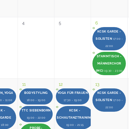
4
5
6
KCSK GARDE -
SOLISTEN
17:00 -
22:00
STAMMTISCH -
MÄNNERCHOR
(MC)
19:30 - 23:00
11
12
13
EN_YOGA
BODYSTYLING
YOGA FÜR FRAUEN
KCSK GARDE -
SOLISTEN
0 - 11:00
18:00 - 19:00
17:30 - 19:00
17:00 -
22:00
K -
TTC SIEBENBORN
KCSK -
RGARDE
SCHAUTANZTRAINING
19:00 - 22:00
- 18:00
19:00 - 21:15
PROBE-