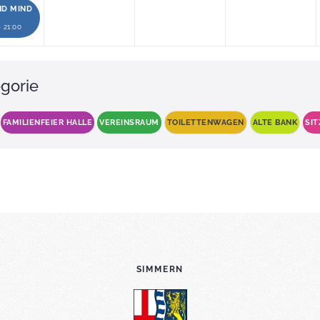
ND MIND
- 21:00
gorie
FAMILIENFEIER HALLE
VEREINSRAUM
TOILETTENWAGEN
ALTE BANK
SI
SIMMERN