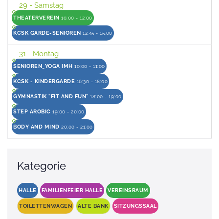
29
- Samstag
THEATERVEREIN
10:00 - 12:00
KCSK GARDE-SENIOREN
12:45 - 15:00
31
- Montag
SENIOREN_YOGA IMH
10:00 - 11:00
KCSK - KINDERGARDE
16:30 - 18:00
GYMNASTIK "FIT AND FUN"
18:00 - 19:00
STEP AROBIC
19:00 - 20:00
BODY AND MIND
20:00 - 21:00
Kategorie
HALLE
FAMILIENFEIER HALLE
VEREINSRAUM
TOILETTENWAGEN
ALTE BANK
SITZUNGSSAAL