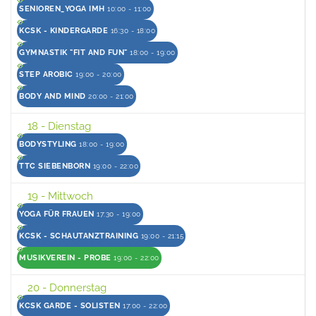
SENIOREN_YOGA IMH
10:00 - 11:00
KCSK - KINDERGARDE
16:30 - 18:00
GYMNASTIK "FIT AND FUN"
18:00 - 19:00
STEP AROBIC
19:00 - 20:00
BODY AND MIND
20:00 - 21:00
18
- Dienstag
BODYSTYLING
18:00 - 19:00
TTC SIEBENBORN
19:00 - 22:00
19
- Mittwoch
YOGA FÜR FRAUEN
17:30 - 19:00
KCSK - SCHAUTANZTRAINING
19:00 - 21:15
MUSIKVEREIN - PROBE
19:00 - 22:00
20
- Donnerstag
KCSK GARDE - SOLISTEN
17:00 - 22:00