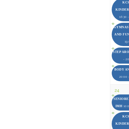
KCS
KINDE
16:30 
GYMNAST
AND FU
19
STEP AR
- 2
BODY A
20:00 
24
SENIOR
IMH
10:0
KCS
KINDE