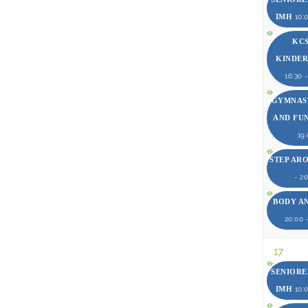
IMH
10:0
KCS
KINDE
16:30 
GYMNAST
AND FU
19
STEP AR
- 2
BODY A
20:00 
17
SENIOR
IMH
10:0