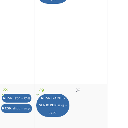
28
29
30
KCSK
KCSK GARDE-
15:30 - 17:45
SENIOREN
12:45 -
KCSK
18:00 - 20:30
15:00