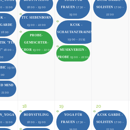
FRAUEN
SOLISTEN
0 - 11:00
18:00 - 19:00
17:30 -
17:00 -
19:00
22:00
K -
TTC SIEBENBORN
RGARDE
KCSK -
19:00 - 22:00
SCHAUTANZTRAINING
- 18:00
PROBE-
19:00 - 21:15
IK "FIT
GEMISCHTER-
N"
CHOR
MUSIKVEREIN -
18:00 -
19:00 - 22:00
PROBE
:00
19:00 - 22:00
OBIC
19:00
0:00
ND MIND
- 21:00
18
19
20
EN_YOGA
BODYSTYLING
YOGA FÜR
KCSK GARDE -
FRAUEN
SOLISTEN
0 - 11:00
18:00 - 19:00
17:30 -
17:00 -
19:00
22:00