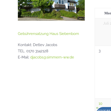
Mon
Juli
Gebührensatzung Haus Siebenborn
Kontakt: Detlev Jacobs
3
TEL. 0170 3142128
E-Mail:
djacobs@simmern-ww.de
10
SENIOR