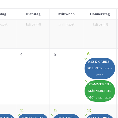
tag
Dienstag
Mittwoch
Donnerstag
 2026
Juli 2026
Juli 2026
Juli 2026
4
5
6
KCSK GARDE -
SOLISTEN
17:00 -
22:00
STAMMTISCH -
MÄNNERCHOR
(MC)
19:30 - 23:00
11
12
13
EN_YOGA
BODYSTYLING
YOGA FÜR
KCSK GARDE -