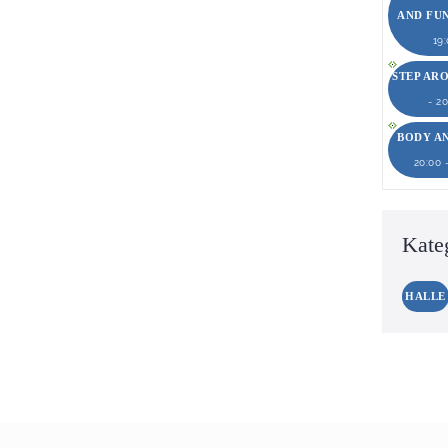
AND FU
19
STEP AR
- 2
BODY A
20:00 
Kate
HALLE