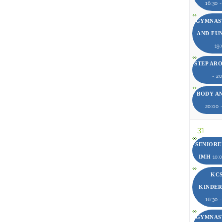
16:30 
GYMNAST
AND FU
19
STEP AR
- 2
BODY A
20:00 
31
SENIOR
IMH
10:0
KCS
KINDE
16:30 
GYMNAST