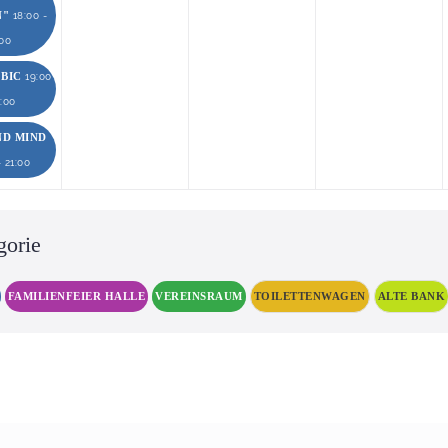
N"
18:00 -
:00
OBIC
19:00
0:00
ND MIND
- 21:00
gorie
FAMILIENFEIER HALLE
VEREINSRAUM
TOILETTENWAGEN
ALTE BANK