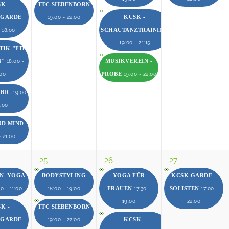
K -
TTC SIEBENBORN
RGARDE
KCSK -
19:00 - 22:00
SCHAUTANZTRAINING
- 18:00
19:00 - 21:15
IK "FIT
N"
MUSIKVEREIN -
18:00 -
PROBE
:00
19:00 - 22:00
OBIC
19:00
0:00
ND MIND
- 21:00
25
26
27
EN_YOGA
BODYSTYLING
YOGA FÜR
KCSK GARDE -
FRAUEN
SOLISTEN
0 - 11:00
18:00 - 19:00
17:30 -
17:00 -
19:00
22:00
K -
TTC SIEBENBORN
RGARDE
KCSK -
19:00 - 22:00