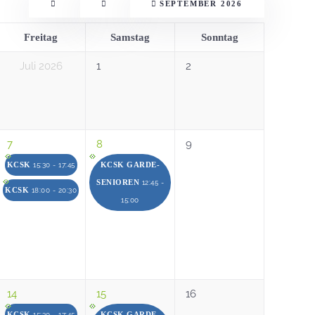
SEPTEMBER 2026
Freitag
Samstag
Sonntag
Juli 2026
1
2
7
8
9
KCSK
KCSK GARDE-
15:30 - 17:45
SENIOREN
12:45 -
KCSK
18:00 - 20:30
15:00
14
15
16
KCSK
KCSK GARDE-
15:30 - 17:45