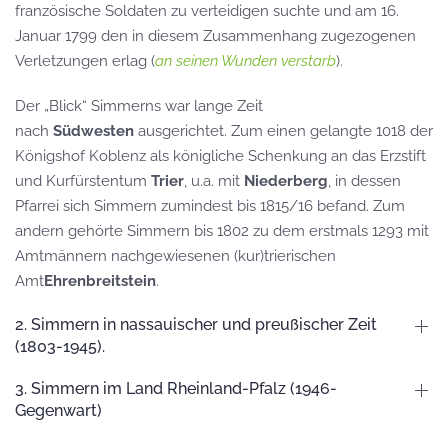
französische Soldaten zu verteidigen suchte und am 16.
Januar 1799 den in diesem Zusammenhang zugezogenen
Verletzungen erlag (
an seinen Wunden verstarb
).
Der „Blick“ Simmerns war lange Zeit
nach
Südwesten
ausgerichtet. Zum einen gelangte 1018 der
Königshof Koblenz als königliche Schenkung an das Erzstift
und Kurfürstentum
Trier
, u.a. mit
Niederberg
, in dessen
Pfarrei sich Simmern zumindest bis 1815/16 befand. Zum
andern gehörte Simmern bis 1802 zu dem erstmals 1293 mit
Amtmännern nachgewiesenen (kur)trierischen
Amt
Ehrenbreitstein
.
2. Simmern in nassauischer und preußischer Zeit
(1803-1945).
3. Simmern im Land Rheinland-Pfalz (1946-
Gegenwart)