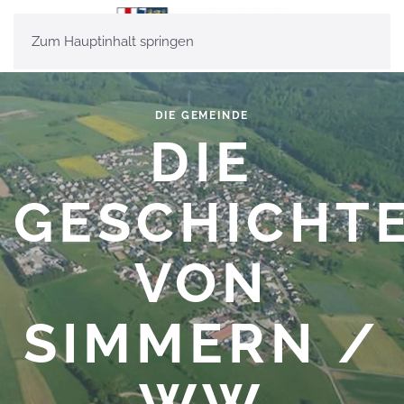
Zum Hauptinhalt springen
DIE GEMEINDE
DIE
GESCHICHT
VON
SIMMERN /
WW