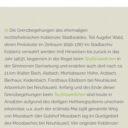
[1]
Die Grenzbegehungen des ehemaligen
rechtsrheinischen Koblenzer Stadtwaldes, Teil Augster Wald,
deren Protokolle im Zeitraum 1696-1787 im Stadtarchiv
Koblenz verwahrt werden (mit Hinweisen bis zurück in das
Jahr 1463!), begannen in der Regel beim
Teufelswießchen
in
der Simmerner Gemarkung und endeten auch dort nach ca.
21 km (Kalter Bach, Alsbach, Montabaurer Höhe, Arzbach,
Bierhaus, Kadenbach, Forsthaus Eitelborn bei Neuhäusel,
Arboretum bei Neuhäusel). Anfang und des Ende dieser
Grenzbegehungen beim
Teufelswießchen
sind heute in
Ansätzen aufgrund des dortigen Hohlwegsystems unschwer
erkennbar, u.a. auch der erstmals Mai 1198 genannte Weg
von Moosbach (der Gutshof Moosbach lag im Quellgebiet
des Moosbaches bei Neuhäusel). Vier originäre Koblenzer