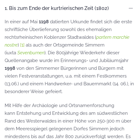
1. Bis zum Ende der kurtrierischen Zeit (1802)
In einer auf Mai
1198
datierten Urkunde findet sich die erste
schriftliche Überlieferung sowohl des ehemaligen
rechtsrheinischen Koblenzer Stadtwaldes (
partem marchie
nostre
)
[1]
als auch der Ortsgemeinde Simmern
(iuxta
Sevenburnen
). Die 800jährige Wiederkehr dieser
Quellenangabe wurde im Erinnerungs- und Jubiläumsjahr
1998
von den Simmerner Bürgerinnen und Bürgern mit
vielen Festveranstaltungen, u.a. mit einem Festkommers
(13.06.) und einem Handwerker- und Bauernmarkt (14. 06.), in
besonderer Weise gefeiert.
Mit Hilfe der Archäologie und Ortsnamenforschung
kann Entstehung und Entwicklung des am südwestlichen
Rand des Westerwaldes in einer Höhe von 250-300 m über
dem Meeresspiegel gelegenen Dorfes Simmern jedoch
mindestens bis auf das Jahr 800 zurückverfolgt werden. Es