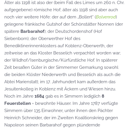
Älter als 1198 ist also der (beim Fall des Limes um 260 n. Chr.
aufgegebene) römische Hof; älter als 1198 sind aber auch
noch vier weitere Höfe: der auf dem „Bollert“ (
Bolvenrod
)
gelegene fränkische Gutshof der Schönstätter Nonnen (der
spätere
Barbarahof
); der Deutschordenshof (Hof
Siebenborn); der Oberwerther Hof des
Benediktinerinnenklosters auf Koblenz-Oberwerth, der
zeitweise an das Kloster Besselich verpachtet worden war;
der Wildhof/Isenburgische/Kürfürstliche Hof. In späterer
Zeit besaßen Güter in der Simmerner Gemarkung sowohl
die beiden Klöster Niederwerth und Besselich als auch die
Abtei Marienstatt; im 17. Jahrhundert kam außerdem das
Jesuitenkolleg in Koblenz mit Äckern und Wiesen hinzu.
Noch im Jahre
1684
gab es in Simmern lediglich
8
Feuerstellen
= bewohnte Häuser. Im Jahre 1787 verfügte
Simmern über 135 Einwohner, unter ihnen den Pächter
Heinrich Schneider, der im Zweiten Koalitionskrieg gegen
Napoleon seinen Barbarahof gegen plündernde