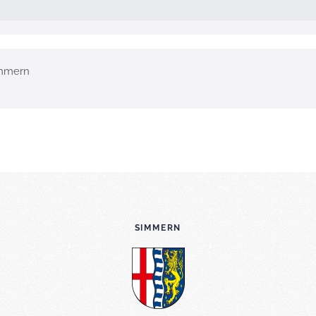
mmern
SIMMERN