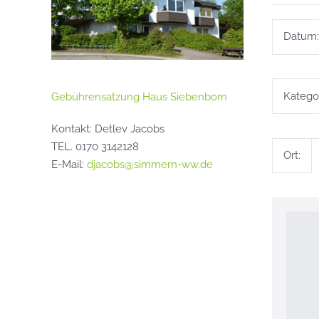
Datum:
Kategor
Gebührensatzung Haus Siebenborn
Kontakt: Detlev Jacobs
TEL. 0170 3142128
Ort:
E-Mail:
djacobs@simmern-ww.de