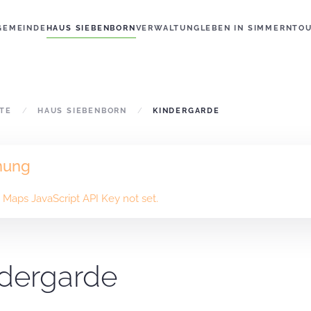
GEMEINDE
HAUS SIEBENBORN
VERWALTUNG
LEBEN IN SIMMERN
TO
ITE
HAUS SIEBENBORN
KINDERGARDE
nung
Maps JavaScript API Key not set.
dergarde