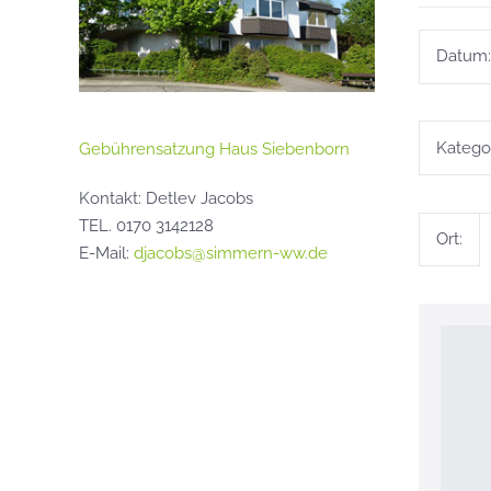
Datum:
Kategor
Gebührensatzung Haus Siebenborn
Kontakt: Detlev Jacobs
TEL. 0170 3142128
Ort:
E-Mail:
djacobs@simmern-ww.de